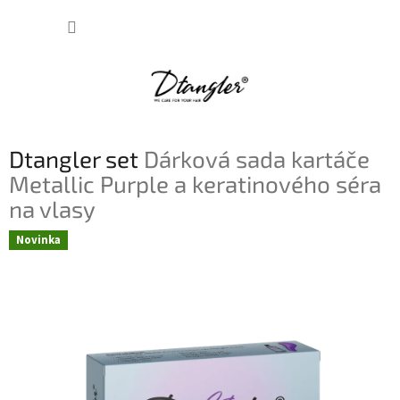
Přejít
NÁKUP
na
obsah
KOŠÍK
Dtangler set
Dárková sada kartáče
Metallic Purple a keratinového séra
na vlasy
Novinka