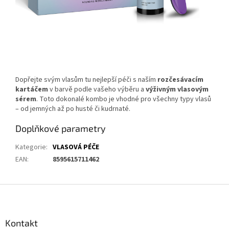
Dopřejte svým vlasům tu nejlepší péči s naším
rozčesávacím
kartáčem
v barvě podle vašeho výběru a
výživným vlasovým
sérem
. Toto dokonalé kombo je vhodné pro všechny typy vlasů
– od jemných až po husté či kudrnaté.
Doplňkové parametry
Kategorie
:
VLASOVÁ PÉČE
EAN
:
8595615711462
Z
á
p
a
Kontakt