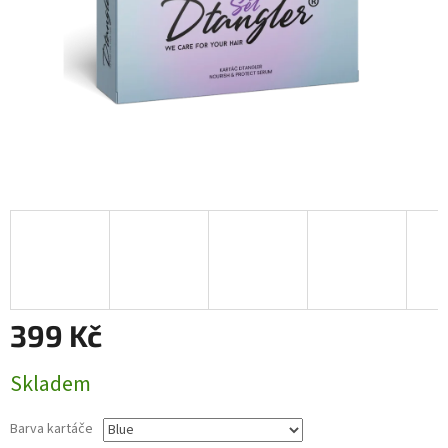
399 Kč
Měrná
Skladem
cena:
Barva kartáče