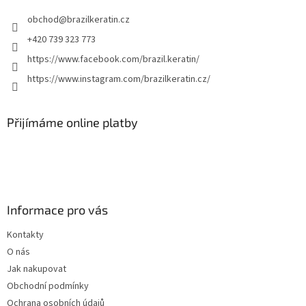
t
obchod
@
brazilkeratin.cz
í
+420 739 323 773
https://www.facebook.com/brazil.keratin/
https://www.instagram.com/brazilkeratin.cz/
Přijímáme online platby
Informace pro vás
Kontakty
O nás
Jak nakupovat
Obchodní podmínky
Ochrana osobních údajů