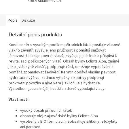
Zboží skladem v ČR
Popis
Diskuze
Detailní popis produktu
Kondicionér s vysokým podílem přírodních látek posiluje vlasové
vlákno zevnitř, zvyšuje jeho pružnost a pomáhá snižovat
lámavost. Uhlazuje povrch vlasů, zvyšuje jejich lesk a přispívá k
revitalizaci poškozených vlasů. Obsah byliny Eclipta Alba, známé
jako „vládkyně vlasů“, podporuje růst, omezuje vypadávání a
pomáhá zpomalovat šedivění. Keratin dodává vlasům pevnost,
hydrataci a výživu, zatímco výtažky z kopřivy podporují
prokrvení pokožky a aloe vera ji zklidňuje a hydratuje.
Výsledkem jsou silnější, hustší a zdravě vypadající vlasy.
Vlastnosti:
vysoký obsah přírodních látek
obsahuje olej z ajurvédské byliny Eclipta Alba
vyrobený v BIO formulaci, neobsahuje silikony, etoxyláty
ani paraben