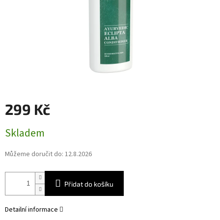
299 Kč
Měrná
Skladem
cena:
Můžeme doručit do:
12.8.2026
Přidat do košíku
Detailní informace