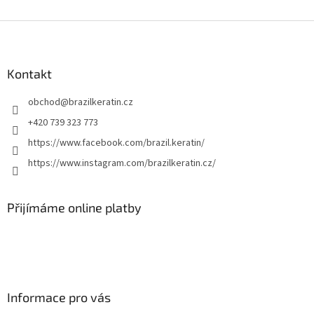
Z
á
p
a
Kontakt
t
obchod
@
brazilkeratin.cz
í
+420 739 323 773
https://www.facebook.com/brazil.keratin/
https://www.instagram.com/brazilkeratin.cz/
Přijímáme online platby
Informace pro vás