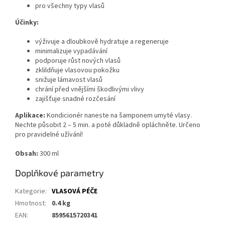
pro všechny typy vlasů
Účinky:
výživuje a dloubkově hydratuje a regeneruje
minimalizuje vypadávání
podporuje růst nových vlasů
zklildňuje vlasovou pokožku
snižuje lámavost vlasů
chrání před vnějšími škodlivými vlivy
zajišťuje snadné rozčesání
Aplikace:
Kondicionér naneste na šamponem umyté vlasy.
Nechte působit 2 – 5 min. a poté důkladně opláchněte. Určeno
pro pravidelné užívání!
Obsah:
300 ml
Doplňkové parametry
Kategorie
:
VLASOVÁ PÉČE
Hmotnost
:
0.4 kg
EAN
:
8595615720341