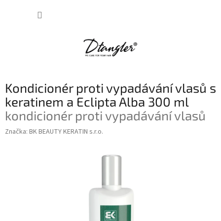
Přejít
NÁKUP
na
obsah
KOŠÍK
Kondicionér proti vypadávání vlasů s
keratinem a Eclipta Alba 300 ml
kondicionér proti vypadávání vlasů
Značka:
BK BEAUTY KERATIN s.r.o.