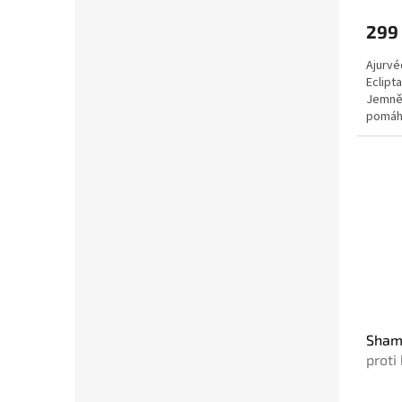
299
Ajurvé
Eclipt
Jemně 
pomáhá
zdravý
Sham
proti