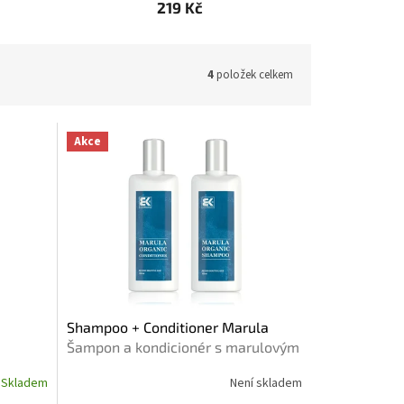
219 Kč
4
položek celkem
Akce
Shampoo + Conditioner Marula
Šampon a kondicionér s marulovým
elné
olejem pro suché a poškozené
Skladem
Není skladem
vlasy