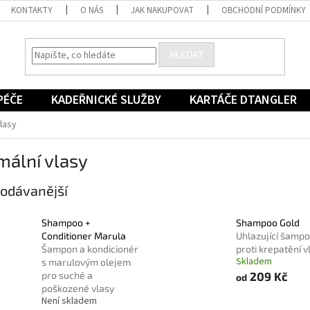
KONTAKTY
O NÁS
JAK NAKUPOVAT
OBCHODNÍ PODMÍNKY
HLEDAT
PÉČE
KADEŘNICKÉ SLUŽBY
KARTÁČE DTANGLER
lasy
mální vlasy
odávanější
Shampoo +
Shampoo Gold
Conditioner Marula
Uhlazující šamp
Šampon a kondicionér
proti krepatění v
Skladem
s marulovým olejem
pro suché a
209 Kč
od
poškozené vlasy
Není skladem