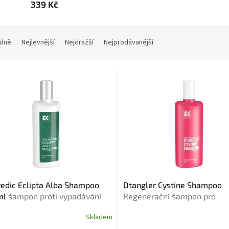
339 Kč
dně
Nejlevnější
Nejdražší
Nejprodávanější
edic Eclipta Alba Shampoo
Dtangler Cystine Shampoo
ml
šampon proti vypadávání
Regenerační šampon pro
poškozené a těžko rozčesat
Skladem
vlasy