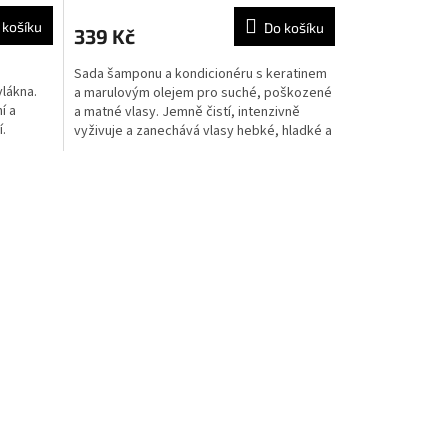
 košíku
Do košíku
339 Kč
Sada šamponu a kondicionéru s keratinem
vlákna.
a marulovým olejem pro suché, poškozené
í a
a matné vlasy. Jemně čistí, intenzivně
í.
vyživuje a zanechává vlasy hebké, hladké a
plné přirozeného lesku.