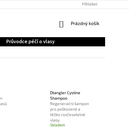
OCHRANA OSOBNÍCH ÚDAJŮ
Přihlášení
NÁKUPNÍ
Prázdný košík
KOŠÍK
Průvodce péčí o vlasy
Dtangler Cystine
on
Shampoo
lasů
Regenerační šampon
pro poškozené a
těžko rozčesatelné
vlasy
Skladem