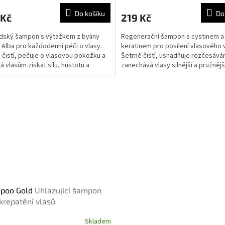
Do košíku
Do
 Kč
219 Kč
dský šampon s výtažkem z byliny
Regenerační šampon s cystinem a
a Alba pro každodenní péči o vlasy.
keratinem pro posílení vlasového 
čistí, pečuje o vlasovou pokožku a
Šetrně čistí, usnadňuje rozčesáván
 vlasům získat sílu, hustotu a
zanechává vlasy silnější a pružnějš
 vzhled.
poo Gold
Uhlazující šampon
 krepatění vlasů
Skladem