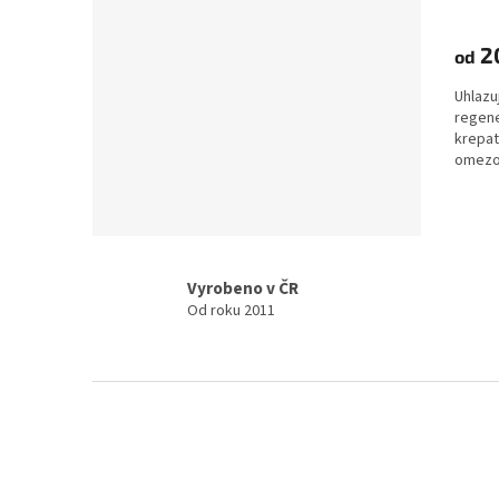
2
od
Uhlazu
regen
krepat
omezov
hebké,
Vyrobeno v ČR
Od roku 2011
Z
á
p
a
t