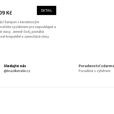
DETAIL
09 Kč
jící šampon s keratinovým
eračním systémem pro nepoddajné a
é vlasy. Jemně čistí, pomáhá
at krepatění a zanechává vlasy
 hladké a přirozeně lesklé.
O
v
l
á
Sledujte nás
Poradenství zdarm
d
@brazilkeratin.cz
Poradíme s výběrem
a
c
í
p
r
v
k
y
v