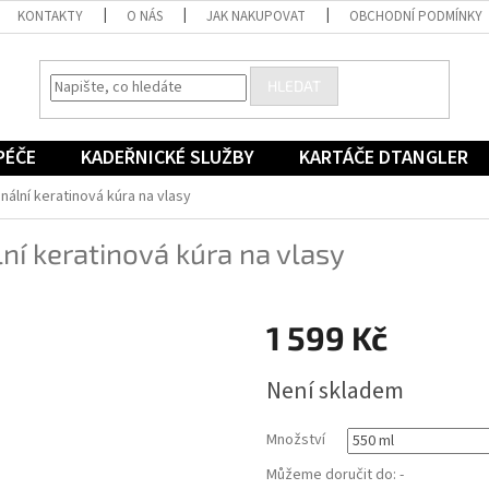
KONTAKTY
O NÁS
JAK NAKUPOVAT
OBCHODNÍ PODMÍNKY
HLEDAT
PÉČE
KADEŘNICKÉ SLUŽBY
KARTÁČE DTANGLER
nální keratinová kúra na vlasy
ní keratinová kúra na vlasy
1 599 Kč
Měrná
Není skladem
cena:
Množství
Můžeme doručit do:
-