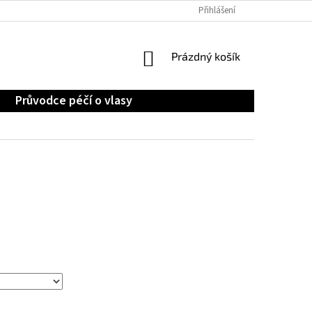
OCHRANA OSOBNÍCH ÚDAJŮ
Přihlášení
NÁKUPNÍ
Prázdný košík
KOŠÍK
Průvodce péčí o vlasy