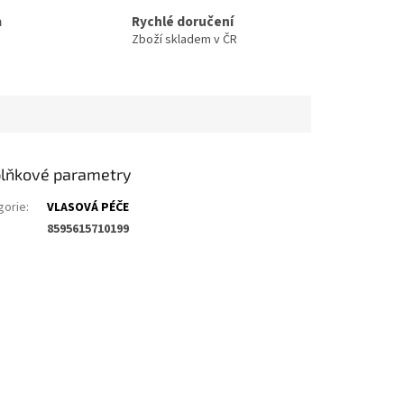
a
Rychlé doručení
Zboží skladem v ČR
lňkové parametry
gorie
:
VLASOVÁ PÉČE
8595615710199