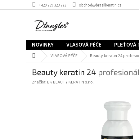
Přejít
+420 739 323 773
obchod@brazilkeratin.cz
na
obsah
NOVINKY
VLASOVÁ PÉČE
PLEŤOVÁ 
Domů
VLASOVÁ PÉČE
Beauty keratin 24
profesio
Beauty keratin 24
profesionál
Značka:
BK BEAUTY KERATIN s.r.o.