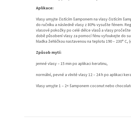
Aplikace:
Vlasy umyjte čistícím šamponem na vlasy čistícím š
do ručníku a následně vlasy z 80% vysušte fénem. Re
vlasové pokožky po celé délce vlasů a vlasy pročešte
době působení vlasy za pomocí fénu vyfoukejte do s
hladka žehličkou nastavenou na teplotu 190 – 230° C, 
Způsob mytí:
jemné vlasy – 15 min po aplikaci keratinu,
normální, pevné a vlnité vlasy 12 – 24 h po aplikaci ker
Vlasy umyjte 1 – 2× šamponem coconut nebo chocolate 
Z
á