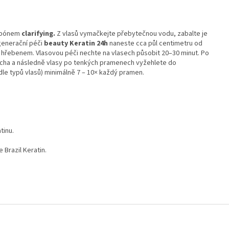
ampónem
clarifying.
Z vlasů vymačkejte přebytečnou vodu, zabalte je
generační péči
beauty Keratin 24h
naneste cca půl centimetru od
 hřebenem. Vlasovou péči nechte na vlasech působit 20–30 minut. Po
ucha a následně vlasy po tenkých pramenech vyžehlete do
(dle typů vlasů) minimálně 7 – 10× každý pramen.
atinu.
Brazil Keratin.