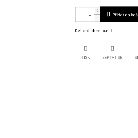
Přidat do koš
Detailní informace
TISK
ZEPTAT SE
S