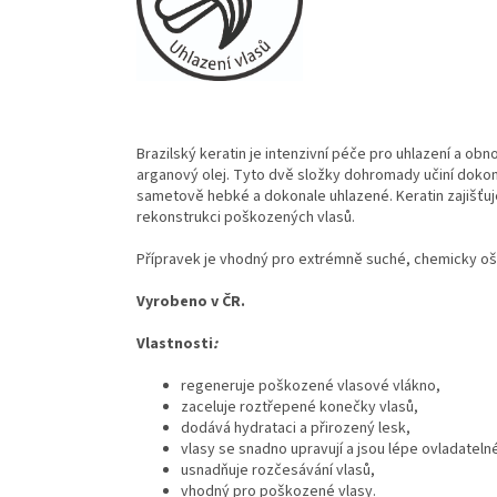
Brazilský keratin je intenzivní péče pro uhlazení a o
arganový olej. Tyto dvě složky dohromady učiní dokona
sametově hebké a dokonale uhlazené. Keratin zajišťu
rekonstrukci poškozených vlasů.
Přípravek je vhodný pro extrémně suché, chemicky oše
Vyrobeno v ČR.
Vlastnosti
:
regeneruje poškozené vlasové vlákno,
zaceluje roztřepené konečky vlasů,
dodává hydrataci a přirozený lesk,
vlasy se snadno upravují a jsou lépe ovladateln
usnadňuje rozčesávání vlasů,
vhodný pro poškozené vlasy.