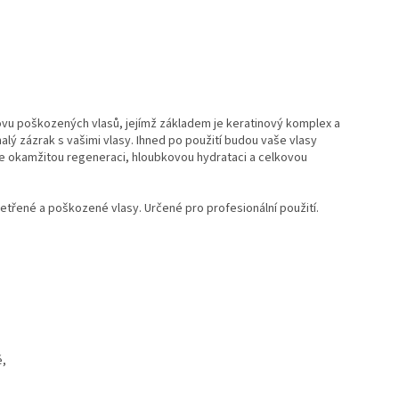
bnovu poškozených vlasů, jejímž základem je keratinový komplex a
lý zázrak s vašimi vlasy. Ihned po použití budou vaše vlasy
je okamžitou regeneraci, hloubkovou hydrataci a celkovou
třené a poškozené vlasy. Určené pro profesionální použití.
é,