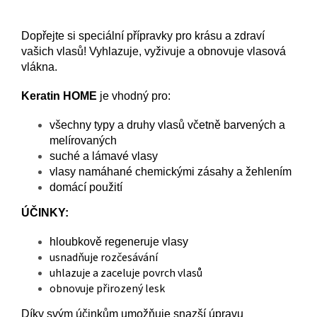
Dopřejte si speciální přípravky pro krásu a zdraví
vašich vlasů! Vyhlazuje, vyživuje a obnovuje vlasová
vlákna.
Keratin HOME
je vhodný pro:
všechny typy a druhy vlasů včetně barvených a
melírovaných
suché a lámavé vlasy
vlasy namáhané chemickými zásahy a žehlením
domácí použití
ÚČINKY:
hloubkově regeneruje vlasy
usnadňuje rozčesávání
uhlazuje a zaceluje povrch vlasů
obnovuje přirozený lesk
Díky svým účinkům umožňuje snazší úpravu