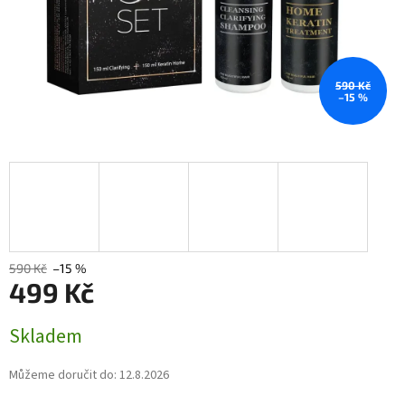
590 Kč
–15 %
590 Kč
–15 %
499 Kč
Měrná
Skladem
cena:
Můžeme doručit do:
12.8.2026