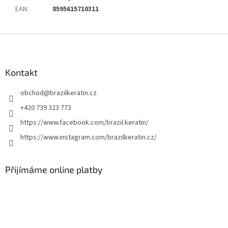
EAN
:
8595615710311
Z
á
p
a
Kontakt
t
obchod
@
brazilkeratin.cz
í
+420 739 323 773
https://www.facebook.com/brazil.keratin/
https://www.instagram.com/brazilkeratin.cz/
Přijímáme online platby