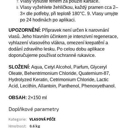
Vlasy vysušte fénem za použití kartáče.
Vlasy vyžehlete žehličkou, každý pramen cca 2–
3× dle potřeby, při teplotě 180°C. 9. Vlasy umyjte
po 24 hodinách po aplikaci.
UPOZORNĚNÍ:
Přípravek není určen k narovnání
vlasů. Jeho hlavním účinkem je intenzivní regenerace,
vyhlazení vlasového vlákna, omezení krepatění a
dodání zdravého lesku.
Po celou dobu aplikace
doporučujeme používat ochranné rukavice.
SLOŽENÍ:
Aqua, Cetyl Alcohol, Parfum, Glyceryl
Oleate, Behentrimonium Chloride, Quaternium-87,
Hydrolyzed Keratin, Cetrimonium Chloride, Lactic
Acid, Lecithin, Allantoin, Panthenol, Phenoxyethanol.
OBSAH:
2×150 ml
Doplňkové parametry
Kategorie
:
VLASOVÁ PÉČE
Hmotnost
:
0.6 kg