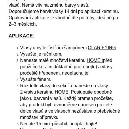
vlasů. Nemá vliv na změnu barvy vlasů.
Doporučujeme barvit vlasy 14 dní po aplikaci keratinu.
Opakování aplikace je vhodné dle potřeby, ideálně po
2–3 měsících.
APLIKACE:
Vlasy umyjte čistícím šampónem
CLARIFYING
.
Vysušte je ručníkem.
Naneste malé množství keratinu
HOME
(před
použitím keratin důkladně protřepejte) a vlasy
pročeště hřebenem, neoplachujte!
Vysušte fénem.
Rozdělte vlasy do sekcí a naneste na vlasy
2 vrstvu keratinu
HOME
. Postupujte obdobně
jako u barvení vlasů. Každý pramen pročešte,
aby produkt byl rovnoměrne nanesen po celé
délce vlasů a ve vlasech nezůstávalo přebytečné
množství přípravku.
Nechte 15 min. působit, neoplachujte!