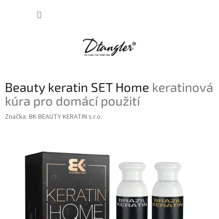
Přejít
NÁKUP
na
obsah
KOŠÍK
Beauty keratin SET Home
keratinová
kúra pro domácí použití
Značka:
BK BEAUTY KERATIN s.r.o.