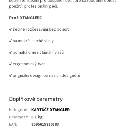
kudrnaté. Ideální pro dospělé i děti, pro každodenní domácí
použití i profesionální péči.
Proč DTANGLER?
✔️ šetrné rozčesávání bez bolesti
✔️ na mokré i suché vlasy
✔️ pomáhá omezit lámání vlasů
✔️ ergonomický tvar
✔️ originální design od našich designérů
Doplňkové parametry
Kategorie
:
KARTÁČE DTANGLER
Hmotnost
:
0.1 kg
EAN
:
8595615780383