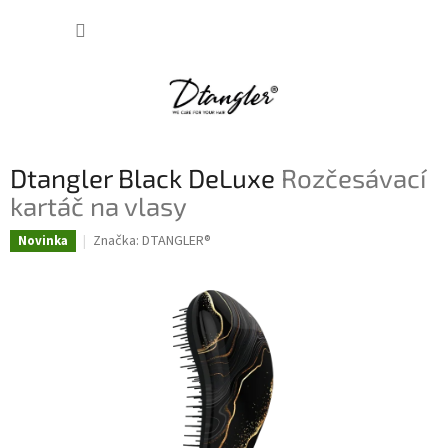
Přejít
NÁKUP
na
obsah
KOŠÍK
Dtangler Black DeLuxe
Rozčesávací
kartáč na vlasy
Značka:
DTANGLER®
Novinka