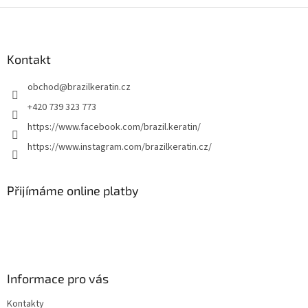
Z
á
p
a
Kontakt
t
obchod
@
brazilkeratin.cz
í
+420 739 323 773
https://www.facebook.com/brazil.keratin/
https://www.instagram.com/brazilkeratin.cz/
Přijímáme online platby
Informace pro vás
Kontakty