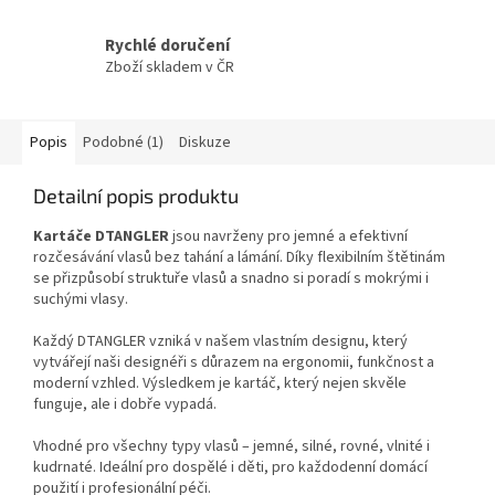
Rychlé doručení
Zboží skladem v ČR
Popis
Podobné (1)
Diskuze
Detailní popis produktu
Kartáče DTANGLER
jsou navrženy pro jemné a efektivní
rozčesávání vlasů bez tahání a lámání. Díky flexibilním štětinám
se přizpůsobí struktuře vlasů a snadno si poradí s mokrými i
suchými vlasy.
Každý DTANGLER vzniká v našem vlastním designu, který
vytvářejí naši designéři s důrazem na ergonomii, funkčnost a
moderní vzhled. Výsledkem je kartáč, který nejen skvěle
funguje, ale i dobře vypadá.
Vhodné pro všechny typy vlasů – jemné, silné, rovné, vlnité i
kudrnaté. Ideální pro dospělé i děti, pro každodenní domácí
použití i profesionální péči.