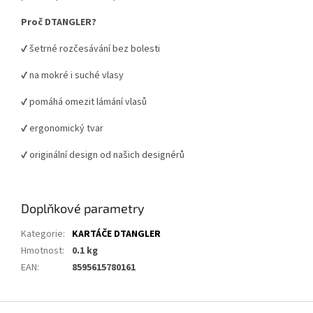
Proč DTANGLER?
✔️ šetrné rozčesávání bez bolesti
✔️ na mokré i suché vlasy
✔️ pomáhá omezit lámání vlasů
✔️ ergonomický tvar
✔️ originální design od našich designérů
Doplňkové parametry
Kategorie
:
KARTÁČE DTANGLER
Hmotnost
:
0.1 kg
EAN
:
8595615780161
Z