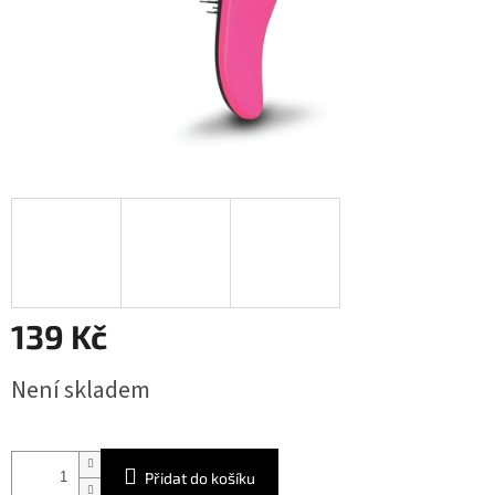
139 Kč
Měrná
Není skladem
cena:
Přidat do košíku