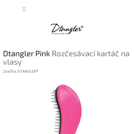
Přejít
NÁKUP
na
obsah
KOŠÍK
Dtangler Pink
Rozčesávací kartáč na
vlasy
Značka:
DTANGLER®