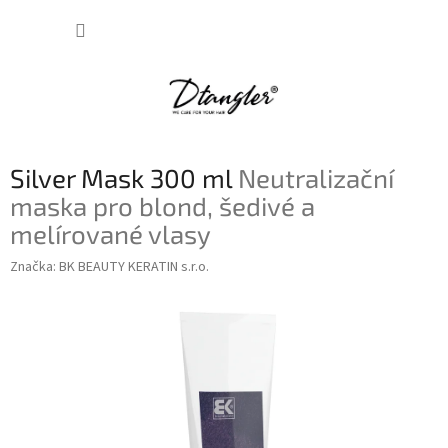
Přejít
NÁKUP
na
obsah
KOŠÍK
Silver Mask 300 ml
Neutralizační
maska pro blond, šedivé a
melírované vlasy
Značka:
BK BEAUTY KERATIN s.r.o.