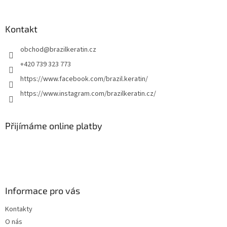
á
p
a
Kontakt
t
obchod
@
brazilkeratin.cz
í
+420 739 323 773
https://www.facebook.com/brazil.keratin/
https://www.instagram.com/brazilkeratin.cz/
Přijímáme online platby
Informace pro vás
Kontakty
O nás