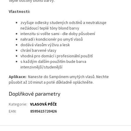
teplé odstíny blond barvy.
Vlastnosti:
zvyšuje odlesky studených odstínů a neutralizuje
nežádoucí teplé tóny blond barvy
intenzitu si volíte sami - dle doby působení
nahradí i kondicionér po umytí vlasů
dodává vlasům výživu a lesk
chrání barvené vlasy
vhodná pro domácí i profesionální použití
s každým dalším použitím bude barva
intenzivnější/studenější
Aplikace:
Naneste do šampónem umytých vlasů. Nechte
působit až 10 minut a poté důkladně opláchněte.
Doplňkové parametry
Kategorie
:
VLASOVÁ PÉČE
EAN
:
8595615720426
Z