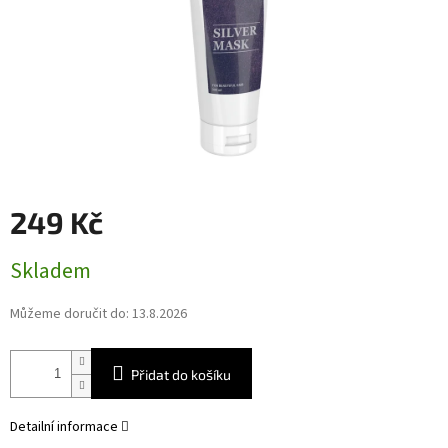
249 Kč
Měrná
Skladem
cena:
Můžeme doručit do:
13.8.2026
Přidat do košíku
Detailní informace