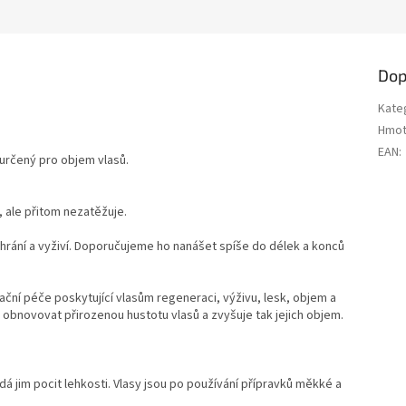
Dop
Kate
Hmot
EAN
:
 určený pro objem vlasů.
 ale přitom nezatěžuje.
hrání a vyživí. Doporučujeme ho nanášet spíše do délek a konců
ční péče poskytující vlasům regeneraci, výživu, lesk, objem a
obnovovat přirozenou hustotu vlasů a zvyšuje tak jejich objem.
á jim pocit lehkosti. Vlasy jsou po používání přípravků měkké a