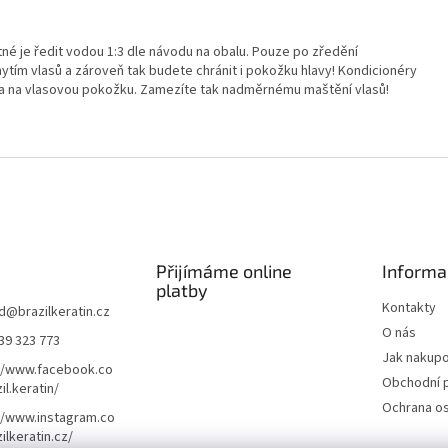
é je ředit vodou 1:3 dle návodu na obalu. Pouze po zředění
ím vlasů a zároveň tak budete chránit i pokožku hlavy! Kondicionéry
u a na vlasovou pokožku. Zamezíte tak nadměrnému maštění vlasů!
Přijímáme online
Informa
platby
Kontakty
d
@
brazilkeratin.cz
O nás
39 323 773
Jak nakup
//www.facebook.co
Obchodní 
il.keratin/
Ochrana os
//www.instagram.co
ilkeratin.cz/