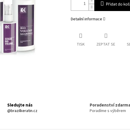
Přidat do koš
Detailní informace
TISK
ZEPTAT SE
S
Sledujte nás
Poradenství zdarm
@brazilkeratin.cz
Poradíme s výběrem