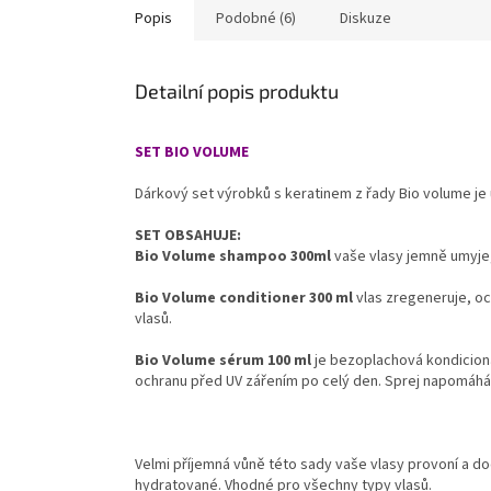
Popis
Podobné (6)
Diskuze
Detailní popis produktu
SET BIO VOLUME
Dárkový set výrobků s keratinem z řady Bio volume je
SET OBSAHUJE:
Bio Volume shampoo 300ml
vaše vlasy jemně umyje,
Bio Volume conditioner 300 ml
vlas zregeneruje, oc
vlasů.
Bio Volume sérum 100 ml
je bezoplachová kondiciona
ochranu před UV zářením po celý den. Sprej napomáhá 
Velmi příjemná vůně této sady vaše vlasy provoní a dod
hydratované. Vhodné pro všechny typy vlasů.