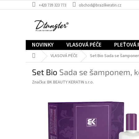
Přejít
+420 739 323 773
obchod@brazilkeratin.cz
na
obsah
NOVINKY
VLASOVÁ PÉČE
PLEŤOVÁ 
Domů
VLASOVÁ PÉČE
Set Bio
Sada se šamponem
Set Bio
Sada se šamponem, k
Značka:
BK BEAUTY KERATIN s.r.o.