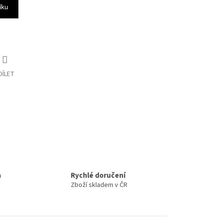
íku
DÍLET
a
Rychlé doručení
Zboží skladem v ČR