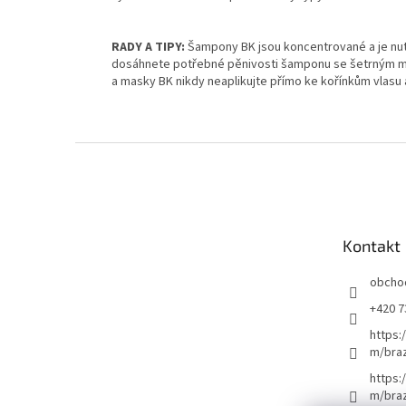
RADY A TIPY:
Šampony BK jsou koncentrované a je nutn
dosáhnete potřebné pěnivosti šamponu se šetrným myt
a masky BK nikdy neaplikujte přímo ke kořínkům vlas
Z
á
p
a
t
Kontakt
í
obcho
+420 7
https:
m/braz
https:
m/braz