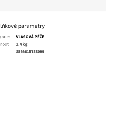
lňkové parametry
gorie
:
VLASOVÁ PÉČE
nost
:
1.4 kg
8595615788099