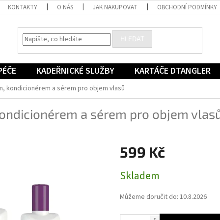
KONTAKTY
O NÁS
JAK NAKUPOVAT
OBCHODNÍ PODMÍNKY
HLEDAT
PÉČE
KADEŘNICKÉ SLUŽBY
KARTÁČE DTANGLER
, kondicionérem a sérem pro objem vlasů
ondicionérem a sérem pro objem vlas
599 Kč
Měrná
Skladem
cena:
Můžeme doručit do:
10.8.2026