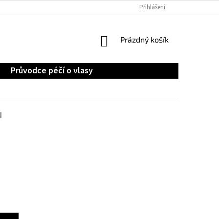
OCHRANA OSOBNÍCH ÚDAJŮ
Přihlášení
NÁKUPNÍ
Prázdný košík
KOŠÍK
Průvodce péčí o vlasy
ů