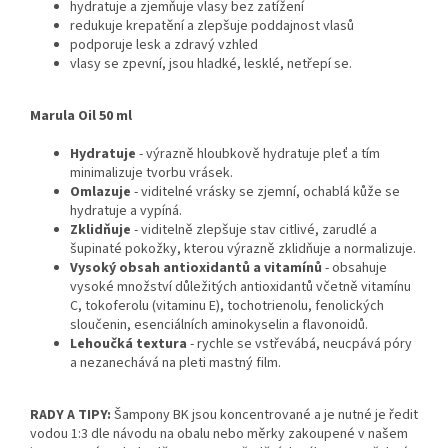
hydratuje a zjemňuje vlasy bez zatížení
redukuje krepatění a zlepšuje poddajnost vlasů
podporuje lesk a zdravý vzhled
vlasy se zpevní, jsou hladké, lesklé, netřepí se.
Marula Oil 50 ml
Hydratuje
- výrazně hloubkově hydratuje pleť a tím
minimalizuje tvorbu vrásek.
Omlazuje
- viditelné vrásky se zjemní, ochablá kůže se
hydratuje a vypíná.
Zklidňuje
- viditelně zlepšuje stav citlivé, zarudlé a
šupinaté pokožky, kterou výrazně zklidňuje a normalizuje.
Vysoký obsah antioxidantů a vitamínů
- obsahuje
vysoké množství důležitých antioxidantů včetně vitamínu
C, tokoferolu (vitaminu E), tochotrienolu, fenolických
sloučenin, esenciálních aminokyselin a flavonoidů.
Lehoučká textura
- rychle se vstřevábá, neucpává póry
a nezanechává na pleti mastný film.
RADY A TIPY:
Šampony BK jsou koncentrované a je nutné je ředit
vodou 1:3 dle návodu na obalu nebo měrky zakoupené v našem