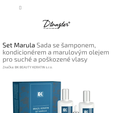
Přejít
NÁKUP
na
obsah
KOŠÍK
Set Marula
Sada se šamponem,
kondicionérem a marulovým olejem
pro suché a poškozené vlasy
Značka:
BK BEAUTY KERATIN s.r.o.