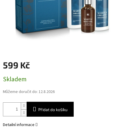
599 Kč
Měrná
Skladem
cena:
Můžeme doručit do:
12.8.2026
Přidat do košíku
Detailní informace