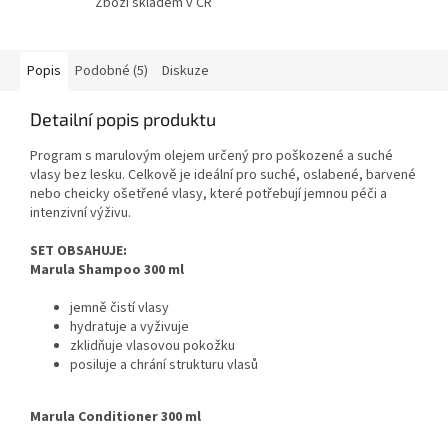
Zboží skladem v ČR
Popis
Podobné (5)
Diskuze
Detailní popis produktu
Program s marulovým olejem určený pro poškozené a suché
vlasy bez lesku. Celkově je ideální pro suché, oslabené, barvené
nebo cheicky ošetřené vlasy, které potřebují jemnou péči a
intenzivní výživu.
SET OBSAHUJE:
Marula Shampoo 300 ml
jemně čistí vlasy
hydratuje a vyživuje
zklidňuje vlasovou pokožku
posiluje a chrání strukturu vlasů
Marula Conditioner 300 ml