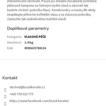
internetovém obchodě. Pouze po zředění dosáhnete potřebné
pěnivosti šamponu se šetrným mytím vlasů a zároveň tak
budete chránit i pokožku hlavy. Kondicionéry a masky BK nikdy
neaplikujte přímo ke kořínkům vlasu a na vlasovou pokožku.
Zamezíte tak nadměrnému maštění vlasů!
Doplňkové parametry
Kategorie
:
VLASOVÁ PÉČE
Hmotnost
:
1.4 kg
EAN
:
8595615788136
Z
á
p
a
Kontakt
t
obchod
@
brazilkeratin.cz
í
+420 739 323 773
https://www.facebook.com/brazil.keratin/